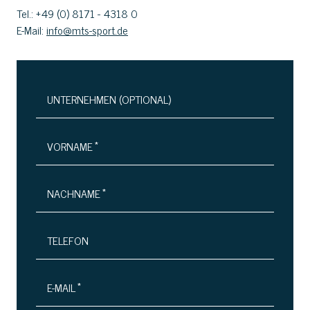
Tel.: +49 (0) 8171 - 4318 0
E-Mail:
info@mts-sport.de
UNTERNEHMEN (OPTIONAL)
*
VORNAME
*
NACHNAME
TELEFON
*
E-MAIL