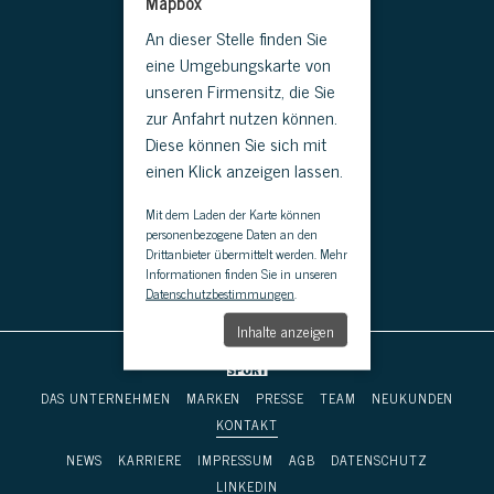
Mapbox
An dieser Stelle finden Sie
eine Umgebungskarte von
unseren Firmensitz, die Sie
zur Anfahrt nutzen können.
Diese können Sie sich mit
einen Klick anzeigen lassen.
Mit dem Laden der Karte können
personenbezogene Daten an den
Drittanbieter übermittelt werden. Mehr
Informationen finden Sie in unseren
Datenschutzbestimmungen
.
Inhalte anzeigen
DAS UNTERNEHMEN
MARKEN
PRESSE
TEAM
NEUKUNDEN
KONTAKT
NEWS
KARRIERE
IMPRESSUM
AGB
DATEN­SCHUTZ
LINKEDIN